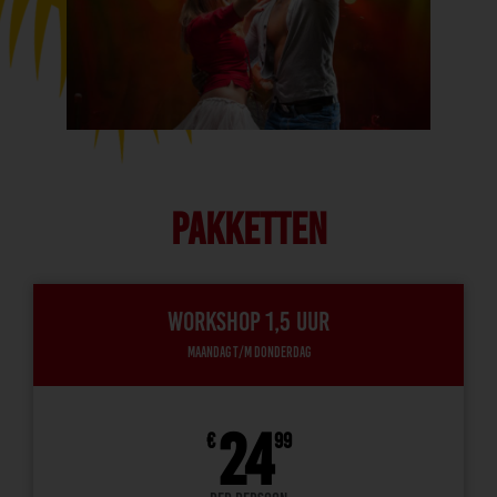
PAKKETTEN
Workshop 1,5 uur
Maandag t/m donderdag
24
€
99