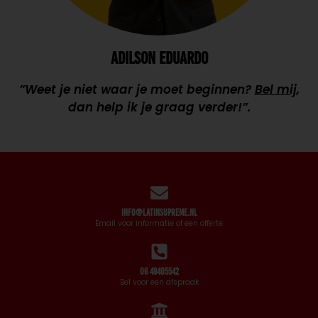
ADILSON EDUARDO
”Weet je niet waar je moet beginnen?
Bel mij
,
dan help ik je graag verder!”.
info@latinsupreme.nl
Email voor informatie of een offerte
06 48405542
Bel voor een afspraak