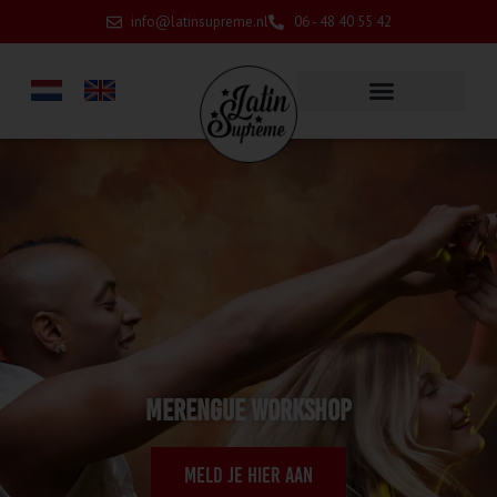
info@latinsupreme.nl
06 - 48 40 55 42
merengue workshop
Meld je hier aan