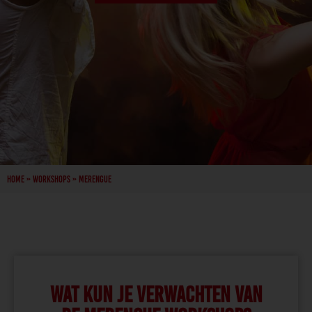
Home
»
Workshops
»
Merengue
WAT KUN JE VERWACHTEN VAN