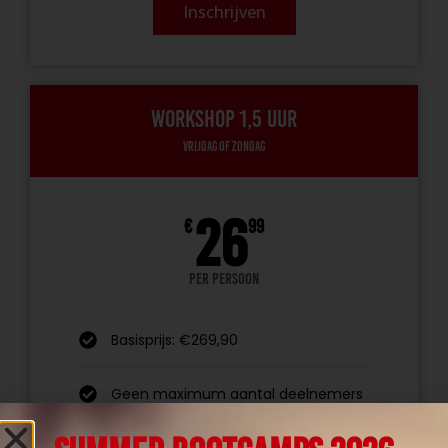
Inschrijven
Workshop 1,5 uur
Vrijdag of zondag
26
€
99
Per persoon
Basisprijs: €269,90
Geen maximum aantal deelnemers
Inclusief geschikte locatie in jouw