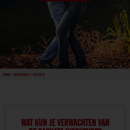
Home
»
Workshops
»
Bachata
WAT KUN JE VERWACHTEN VAN