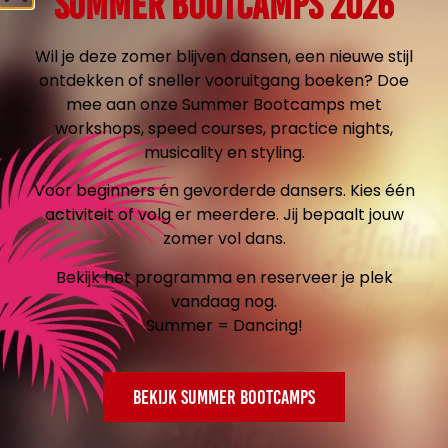
SUMMER BOOTCAMPS 2026
omgeving
Wil je deze zomer blijven dansen, een nieuwe stijl
ontdekken of sneller vooruitgang boeken? Doe
Inschrijven
mee aan onze Summer Bootcamps met
workshops, speed courses, practice nights,
musicality en styling.
Workshop 1,5 uur
Voor beginners én gevorderde dansers. Kies één
activiteit of volg er meerdere. Jij bepaalt jouw
Zaterdag
zomer vol dans.
Bekijk het programma en reserveer je plek
28
€
99
vandaag nog.
Summer = Dancing!
per persoon
Bekijk Summer Bootcamps
Basisprijs: €289,90