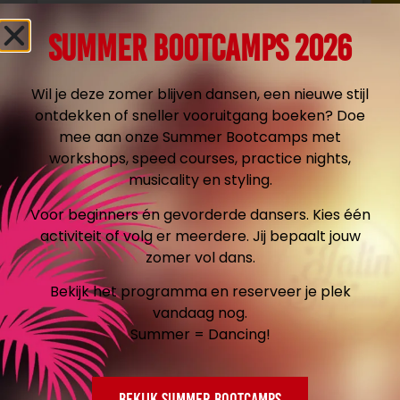
aanrader!!!
SUMMER BOOTCAMPS 2026
Wil je deze zomer blijven dansen, een nieuwe stijl
1
2
3
4
ontdekken of sneller vooruitgang boeken? Doe
mee aan onze Summer Bootcamps met
workshops, speed courses, practice nights,
musicality en styling.
PAKKETTEN
Voor beginners én gevorderde dansers. Kies één
activiteit of volg er meerdere. Jij bepaalt jouw
zomer vol dans.
1 Maand
Bekijk het programma en reserveer je plek
vandaag nog.
Summer = Dancing!
60
€
00
Bekijk Summer Bootcamps